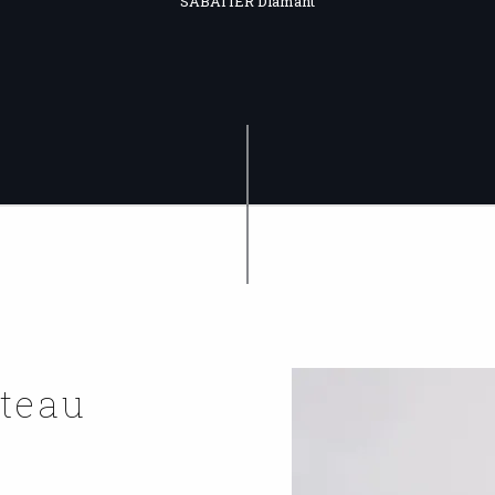
SABATIER Diamant
uteau