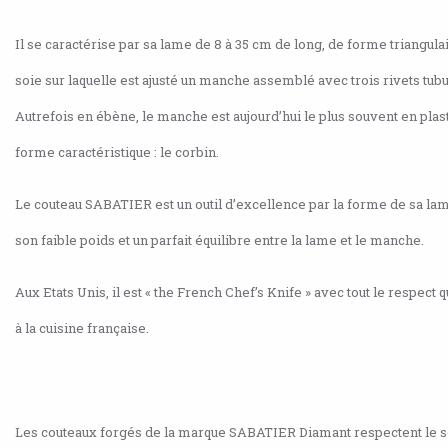
Il se caractérise par sa lame de 8 à 35 cm de long, de forme triangula
soie sur laquelle est ajusté un manche assemblé avec trois rivets tubu
Autrefois en ébène, le manche est aujourd’hui le plus souvent en plas
forme caractéristique : le corbin.
Le couteau SABATIER est un outil d’excellence par la forme de sa l
son faible poids et un parfait équilibre entre la lame et le manche.
Aux Etats Unis, il est « the French Chef’s Knife » avec tout le respect
à la cuisine française.
Les couteaux forgés de la marque SABATIER Diamant respectent le s