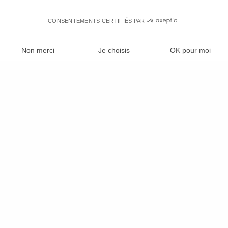
CONSENTEMENTS CERTIFIÉS PAR
Non merci
Je choisis
OK pour moi
Axeptio consent
Plateforme de Gestion du Consentement : Personnalisez vos Options
Notre plateforme vous permet d'adapter et de gérer vos paramètres de 